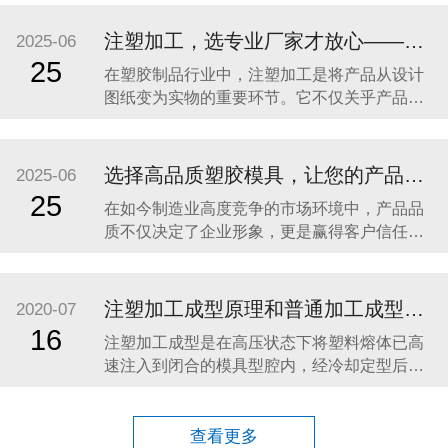
工业设备零件，还是家居配件、汽车部件，高
品质的塑胶制品都离不开三大关键环节：精密
注塑加工，选专业厂家才放心——东莞市亿森精密模具有限公司助力高品质塑胶产品制造
2025-06
模具制造、注塑成型加工、表面处理（喷油丝
25
在塑胶制品行业中，注塑加工是将产品从设计
印）。 东莞市亿森精密模具有限公司深耕行业
图纸变为实物的重要环节。它不仅关乎产品外
21年，专注
观是否精致、结构是否合理，更直接决定了产
品在实际使用过程中的稳定性与耐久性。对于
需要高品质、高一致性、高效率交付的客户而
选择高品质塑胶模具，让您的产品从“模”开始领先一步！
2025-06
言，选择一家具备专业实力的注塑加工厂家至
25
在如今制造业高度竞争的市场环境中，产品品
关重要。 东莞市亿森精密模具有限公司
质不仅决定了企业形象，更是赢得客户信任、
（Dongguan
占据市场份额的核心关键。而作为产品成型的
基础，塑胶模具的精度与稳定性，直接影响到
产品外观、结构、功能及使用寿命。因此，选
注塑加工成型原理和普通加工成型特点
2020-07
择一家专业、可靠的塑胶模具制造厂商，是每
16
注塑加工成型是在高压状态下将塑料熔体已高
一位客户稳步发展的重要保障。 一、塑胶模具
速注入到闭合的模具型腔内，经冷却定型后得
行业发展趋势
到与模具型腔形状完全一致的塑料制品。 注塑
加工成型必须满足两个成型必要条件：塑料必
须已熔融状态注入到注塑模具型腔中，注入的
查看更多