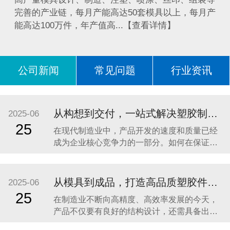
完善的产业链，每月产能高达50套模具以上，每月产
能高达100万件，年产值高...【查看详情】
公司新闻
常见问题
行业资讯
问答
从构想到交付，一站式解决塑胶制品加工难题 —— 东莞市亿森精密模具有限公司助力企业高效开发高品质产品
2025-06
25
在现代制造业中，产品开发的速度和质量已经
成为企业核心竞争力的一部分。如何在保证品
质的前提下，加快研发周期、缩短供应链流
程，成为众多品牌企业、OEM工厂以及创新型
团队关注的重点。尤其是在塑胶制品领域，从
从模具到成品，打造高品质塑胶件的一站式解决方案
2025-06
构想到模具设计、注塑成型，再到表面处理、
25
在制造业不断向高精度、高效率发展的今天，
包装出货，涉及多个环节、多个工艺，如果分
产品不仅要有良好的结构设计，还需具备出色
包给不同供应商，
的外观与稳定的性能。无论是电子产品外壳、