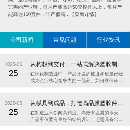
完善的产业链，每月产能高达50套模具以上，每月产
能高达100万件，年产值高...【查看详情】
公司新闻
常见问题
行业资讯
问答
从构想到交付，一站式解决塑胶制品加工难题 —— 东莞市亿森精密模具有限公司助力企业高效开发高品质产品
2025-06
25
在现代制造业中，产品开发的速度和质量已经
成为企业核心竞争力的一部分。如何在保证品
质的前提下，加快研发周期、缩短供应链流
程，成为众多品牌企业、OEM工厂以及创新型
团队关注的重点。尤其是在塑胶制品领域，从
从模具到成品，打造高品质塑胶件的一站式解决方案
2025-06
构想到模具设计、注塑成型，再到表面处理、
25
在制造业不断向高精度、高效率发展的今天，
包装出货，涉及多个环节、多个工艺，如果分
产品不仅要有良好的结构设计，还需具备出色
包给不同供应商，
的外观与稳定的性能。无论是电子产品外壳、