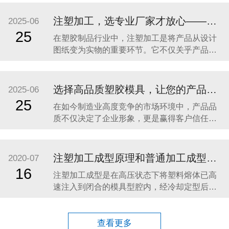
工业设备零件，还是家居配件、汽车部件，高
品质的塑胶制品都离不开三大关键环节：精密
注塑加工，选专业厂家才放心——东莞市亿森精密模具有限公司助力高品质塑胶产品制造
2025-06
模具制造、注塑成型加工、表面处理（喷油丝
25
在塑胶制品行业中，注塑加工是将产品从设计
印）。 东莞市亿森精密模具有限公司深耕行业
图纸变为实物的重要环节。它不仅关乎产品外
21年，专注
观是否精致、结构是否合理，更直接决定了产
品在实际使用过程中的稳定性与耐久性。对于
需要高品质、高一致性、高效率交付的客户而
选择高品质塑胶模具，让您的产品从“模”开始领先一步！
2025-06
言，选择一家具备专业实力的注塑加工厂家至
25
在如今制造业高度竞争的市场环境中，产品品
关重要。 东莞市亿森精密模具有限公司
质不仅决定了企业形象，更是赢得客户信任、
（Dongguan
占据市场份额的核心关键。而作为产品成型的
基础，塑胶模具的精度与稳定性，直接影响到
产品外观、结构、功能及使用寿命。因此，选
注塑加工成型原理和普通加工成型特点
2020-07
择一家专业、可靠的塑胶模具制造厂商，是每
16
注塑加工成型是在高压状态下将塑料熔体已高
一位客户稳步发展的重要保障。 一、塑胶模具
速注入到闭合的模具型腔内，经冷却定型后得
行业发展趋势
到与模具型腔形状完全一致的塑料制品。 注塑
加工成型必须满足两个成型必要条件：塑料必
须已熔融状态注入到注塑模具型腔中，注入的
查看更多