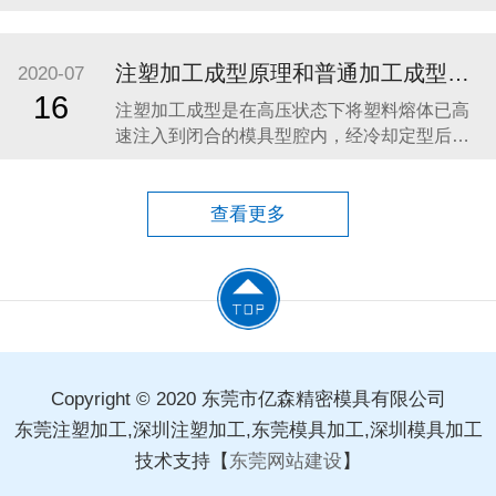
占据市场份额的核心关键。而作为产品成型的
基础，塑胶模具的精度与稳定性，直接影响到
产品外观、结构、功能及使用寿命。因此，选
注塑加工成型原理和普通加工成型特点
2020-07
择一家专业、可靠的塑胶模具制造厂商，是每
16
注塑加工成型是在高压状态下将塑料熔体已高
一位客户稳步发展的重要保障。 一、塑胶模具
速注入到闭合的模具型腔内，经冷却定型后得
行业发展趋势
到与模具型腔形状完全一致的塑料制品。 注塑
加工成型必须满足两个成型必要条件：塑料必
须已熔融状态注入到注塑模具型腔中，注入的
查看更多
塑料熔体必须具有足够的压力和流动速度已完
全充满模具型腔，因此注塑加工成型必须具备
塑料塑化，熔体注
Copyright © 2020 东莞市亿森精密模具有限公司
东莞注塑加工,深圳注塑加工,东莞模具加工,深圳模具加工
技术支持【
东莞网站建设
】