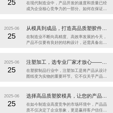
25
在现代制造业中，产品开发的速度和质量已经
成为企业核心竞争力的一部分。如何在保证品
质的前提下，加快研发周期、缩短供应链流
程，成为众多品牌企业、OEM工厂以及创新型
团队关注的重点。尤其是在塑胶制品领域，从
从模具到成品，打造高品质塑胶件的一站式解决方案
2025-06
构想到模具设计、注塑成型，再到表面处理、
25
在制造业不断向高精度、高效率发展的今天，
包装出货，涉及多个环节、多个工艺，如果分
产品不仅要有良好的结构设计，还需具备出色
包给不同供应商，
的外观与稳定的性能。无论是电子产品外壳、
工业设备零件，还是家居配件、汽车部件，高
品质的塑胶制品都离不开三大关键环节：精密
注塑加工，选专业厂家才放心——东莞市亿森精密模具有限公司助力高品质塑胶产品制造
2025-06
模具制造、注塑成型加工、表面处理（喷油丝
25
在塑胶制品行业中，注塑加工是将产品从设计
印）。 东莞市亿森精密模具有限公司深耕行业
图纸变为实物的重要环节。它不仅关乎产品外
21年，专注
观是否精致、结构是否合理，更直接决定了产
品在实际使用过程中的稳定性与耐久性。对于
需要高品质、高一致性、高效率交付的客户而
选择高品质塑胶模具，让您的产品从“模”开始领先一步！
2025-06
言，选择一家具备专业实力的注塑加工厂家至
25
在如今制造业高度竞争的市场环境中，产品品
关重要。 东莞市亿森精密模具有限公司
质不仅决定了企业形象，更是赢得客户信任、
（Dongguan